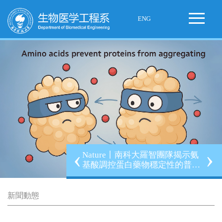
ENG
‹
›
Nature丨南科大羅智團隊揭示氨
基酸調控蛋白藥物穩定性的普適
機制
新聞動態