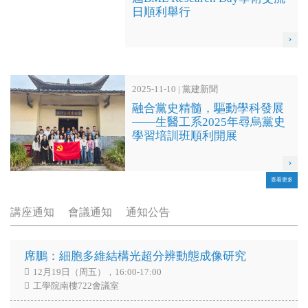
日順利舉行
›
2025-11-10 | 黨建新聞
融合黨史精髓，驅動學科發展
——生醫工系2025年尋烏黨史
學習培訓班順利開展
›
查看更多
講座通知
會議通知
通知公告
席鵬：細胞多維結構光超分辨動態成像研究
12月19日（周五），16:00-17:00
工學院南樓722會議室