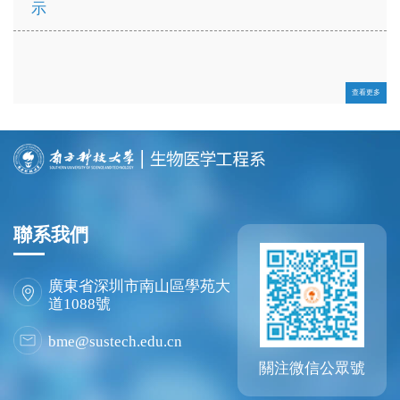
示
查看更多
查看更多
查看更多
聯系我們
廣東省深圳市南山區學苑大
道1088號
bme@sustech.edu.cn
關注微信公眾號