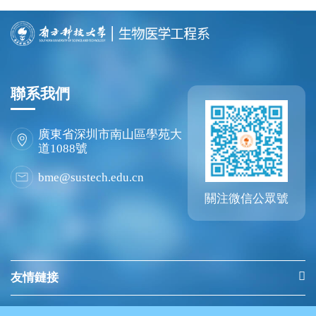
聯系我們
廣東省深圳市南山區學苑大
道1088號
bme@sustech.edu.cn
關注微信公眾號
友情鏈接