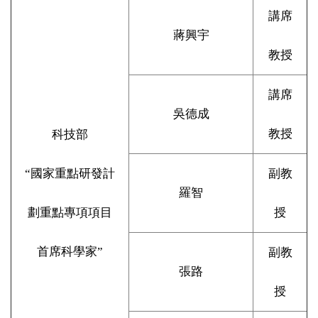
講席
蔣興宇
教授
講席
吳德成
教授
科技部
“國家重點研發計
副教
羅智
劃重點專項項目
授
首席科學家”
副教
張路
授