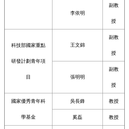
副教
李依明
授
副教
王文錦
科技部國家重點
授
研發計劃青年項
副教
目
張明明
授
國家優秀青年科
吳長鋒
教授
學基金
奚磊
教授