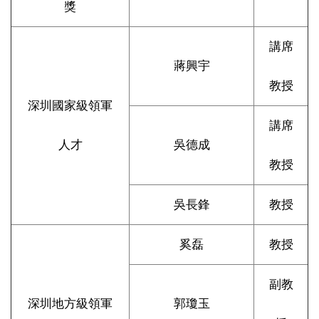
獎
講席
蔣興宇
教授
深圳國家級領軍
講席
人才
吳德成
教授
吳長鋒
教授
奚磊
教授
副教
深圳地方級領軍
郭瓊玉