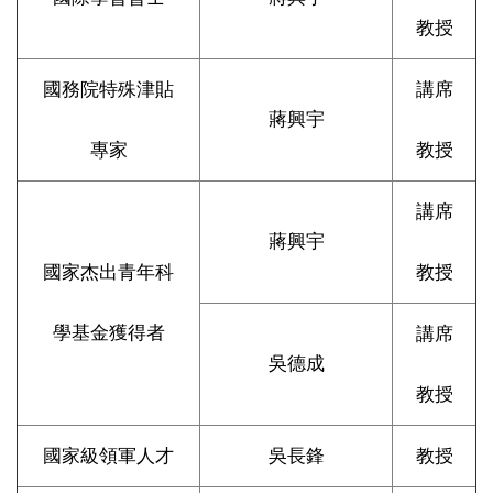
教授
國務院特殊津貼
講席
蔣興宇
專家
教授
講席
蔣興宇
國家杰出青年科
教授
學基金獲得者
講席
吳德成
教授
國家級領軍人才
吳長鋒
教授