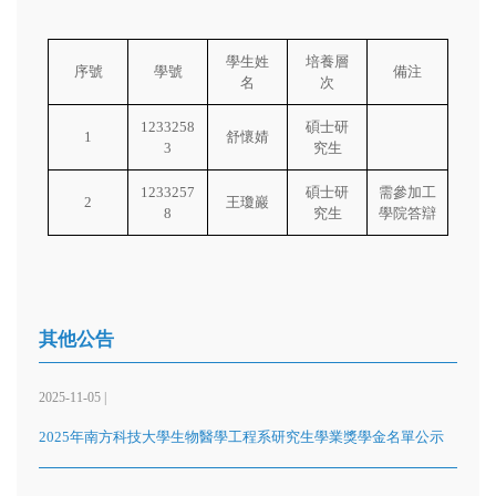
學生姓
培養層
序號
學號
備注
名
次
1233258
碩士研
1
舒懷婧
3
究生
1233257
碩士研
需參加工
2
王瓊巖
8
究生
學院答辯
其他公告
2025-11-05 |
2025年南方科技大學生物醫學工程系研究生學業獎學金名單公示