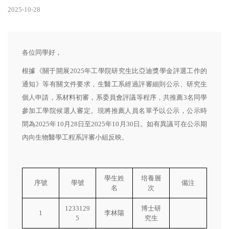
2025-10-28
各位同學好，
根據《關于開展2025年工學院研究生比亞迪獎學金評選工作的
通知》等有關文件要求，生醫工系經過評審細則公示、研究生
個人申請，系材料初審，系委員會評議等程序，共推薦3名同學
參加工學院候選人審定。現將推薦人員名單予以公示，公示時
間為2025年10月28日至2025年10月30日。如有異議可在公示期
內向生物醫學工程系評審小組反映。
學生姓
培養層
序號
學號
備注
名
次
1233129
博士研
1
李林陽
5
究生